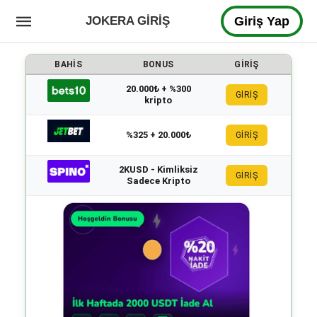
JOKERA GIRIŞ
Giriş Yap
BAHIS
BONUS
GIRIŞ
20.000₺ + %300
GİRİŞ
kripto
%325 + 20.000₺
GİRİŞ
2KUSD - Kimliksiz
GİRİŞ
Sadece Kripto