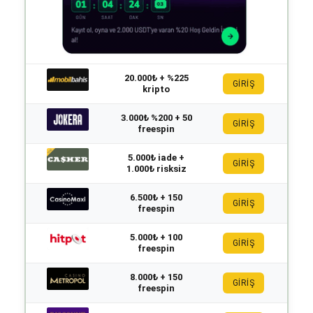
20.000₺ + %225
GİRİŞ
kripto
3.000₺ %200 + 50
GİRİŞ
freespin
5.000₺ iade +
GİRİŞ
1.000₺ risksiz
6.500₺ + 150
GİRİŞ
freespin
5.000₺ + 100
GİRİŞ
freespin
8.000₺ + 150
GİRİŞ
freespin