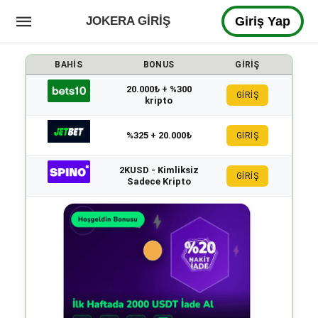
JOKERA GIRIŞ
Giriş Yap
BAHIS
BONUS
GIRIŞ
20.000₺ + %300
GİRİŞ
kripto
%325 + 20.000₺
GİRİŞ
2KUSD - Kimliksiz
GİRİŞ
Sadece Kripto