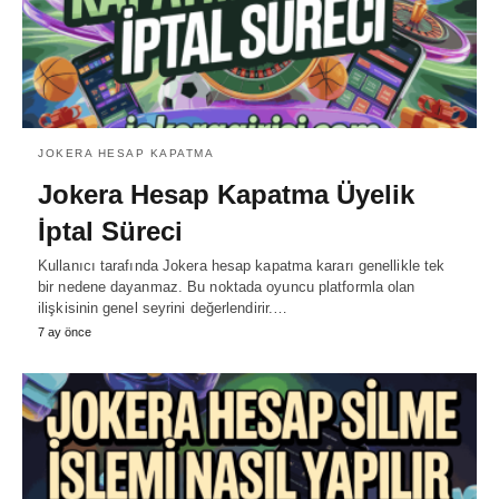
JOKERA HESAP KAPATMA
Jokera Hesap Kapatma Üyelik
İptal Süreci
Kullanıcı tarafında Jokera hesap kapatma kararı genellikle tek
bir nedene dayanmaz. Bu noktada oyuncu platformla olan
ilişkisinin genel seyrini değerlendirir.…
7 ay önce