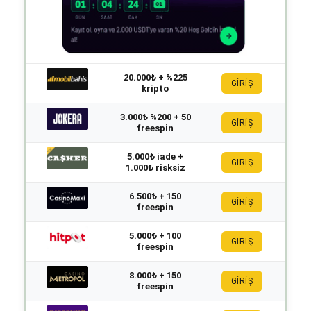
20.000₺ + %225
GİRİŞ
kripto
3.000₺ %200 + 50
GİRİŞ
freespin
5.000₺ iade +
GİRİŞ
1.000₺ risksiz
6.500₺ + 150
GİRİŞ
freespin
5.000₺ + 100
GİRİŞ
freespin
8.000₺ + 150
GİRİŞ
freespin