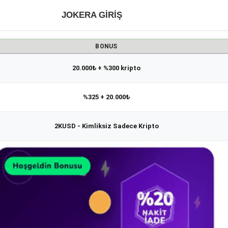
JOKERA GIRIŞ
BONUS
20.000₺ + %300 kripto
%325 + 20.000₺
2KUSD - Kimliksiz Sadece Kripto