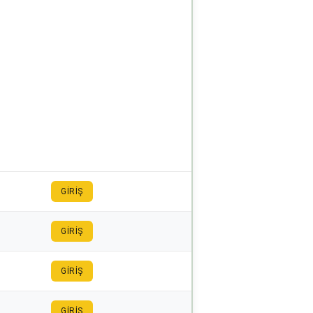
GİRİŞ
GİRİŞ
GİRİŞ
GİRİŞ