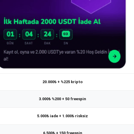
20.000₺ + %225 kripto
3.000₺ %200 + 50 freespin
5.000₺ iade + 1.000₺ risksiz
6.500₺ + 150 freespin