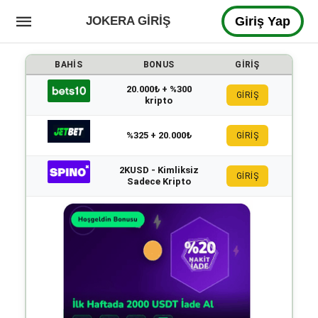
JOKERA GIRIŞ
Giriş Yap
BAHIS
BONUS
GIRIŞ
20.000₺ + %300
GİRİŞ
kripto
%325 + 20.000₺
GİRİŞ
2KUSD - Kimliksiz
GİRİŞ
Sadece Kripto