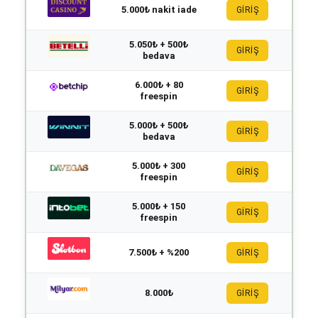
5.000₺ nakit iade
GİRİŞ
5.050₺ + 500₺
GİRİŞ
bedava
6.000₺ + 80
GİRİŞ
freespin
5.000₺ + 500₺
GİRİŞ
bedava
5.000₺ + 300
GİRİŞ
freespin
5.000₺ + 150
GİRİŞ
freespin
7.500₺ + %200
GİRİŞ
8.000₺
GİRİŞ