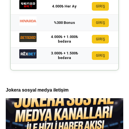
4.000₺ Her Ay
GİRİŞ
%300 Bonus
GİRİŞ
4.000₺ + 1.000₺
GİRİŞ
bedava
3.000₺ + 1.500₺
GİRİŞ
bedava
Jokera sosyal medya iletişim