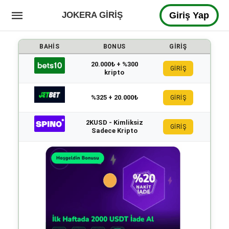
JOKERA GIRIŞ
Giriş Yap
BAHIS
BONUS
GIRIŞ
20.000₺ + %300
GİRİŞ
kripto
%325 + 20.000₺
GİRİŞ
2KUSD - Kimliksiz
GİRİŞ
Sadece Kripto