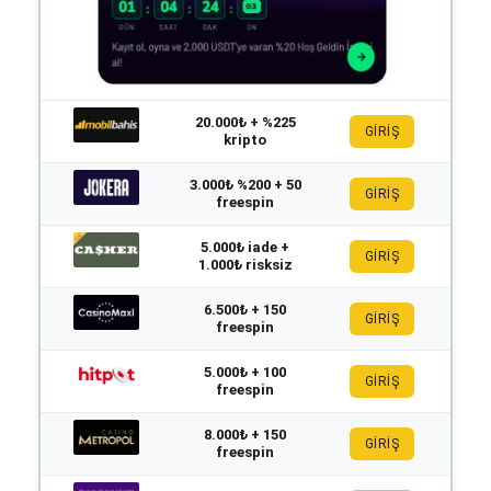
20.000₺ + %225
GİRİŞ
kripto
3.000₺ %200 + 50
GİRİŞ
freespin
5.000₺ iade +
GİRİŞ
1.000₺ risksiz
6.500₺ + 150
GİRİŞ
freespin
5.000₺ + 100
GİRİŞ
freespin
8.000₺ + 150
GİRİŞ
freespin