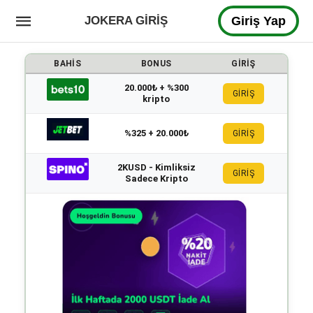
JOKERA GIRIŞ
Giriş Yap
BAHIS
BONUS
GIRIŞ
20.000₺ + %300
GİRİŞ
kripto
%325 + 20.000₺
GİRİŞ
2KUSD - Kimliksiz
GİRİŞ
Sadece Kripto