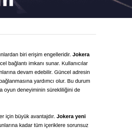
lardan biri erişim engelleridir.
Jokera
l bağlantı imkanı sunar. Kullanıcılar
nlarına devam edebilir. Güncel adresin
ye bağlanmasına yardımcı olur. Bu durum
 oyun deneyiminin sürekliliğini de
er için büyük avantajdır.
Jokera yeni
unlarına kadar tüm içeriklere sorunsuz