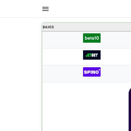
BAHIS