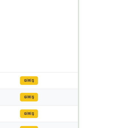
GİRİŞ
GİRİŞ
GİRİŞ