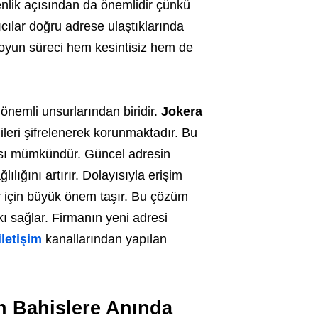
enlik açısından da önemlidir çünkü
nıcılar doğru adrese ulaştıklarında
 oyun süreci hem kesintisiz hem de
önemli unsurlarından biridir.
Jokera
gileri şifrelenerek korunmaktadır. Bu
ası mümkündür. Güncel adresin
ılığını artırır. Dolayısıyla erişim
er için büyük önem taşır. Bu çözüm
kı sağlar. Firmanın yeni adresi
iletişim
kanallarından yapılan
ın Bahislere Anında