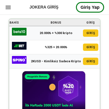
JOKERA GIRIŞ
Giriş Yap
BAHIS
BONUS
GIRIŞ
20.000₺ + %300 kripto
GİRİŞ
%325 + 20.000₺
GİRİŞ
2KUSD - Kimliksiz Sadece Kripto
GİRİŞ