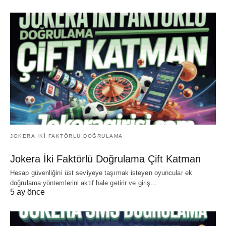
JOKERA IKI FAKTÖRLÜ DOĞRULAMA
Jokera İki Faktörlü Doğrulama Çift Katman
Hesap güvenliğini üst seviyeye taşımak isteyen oyuncular ek
doğrulama yöntemlerini aktif hale getirir ve giriş…
5 ay önce