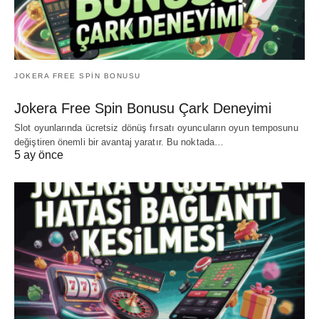
JOKERA FREE SPIN BONUSU
Jokera Free Spin Bonusu Çark Deneyimi
Slot oyunlarında ücretsiz dönüş fırsatı oyuncuların oyun temposunu
değiştiren önemli bir avantaj yaratır. Bu noktada…
5 ay önce