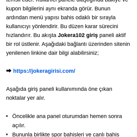
kupon bilgilerini aynı ekranda görür. Bunun
ardından menü yapısı bahis odaklı bir sırayla
kullanıcıyı yönlendirir. Bu düzen karar sürecini
hızlandırır. Bu akışta
Jokera102 giriş
paneli aktif
bir rol üstlenir. Aşağıdaki bağlantı üzerinden sitenin
yenilenen linkine dair bilgi alabilirsiniz;
⮕
https://jokeragirisi.com/
Aşağıda giriş paneli kullanımında öne çıkan
noktalar yer alır.
Öncelikle ana panel oturumdan hemen sonra
açılır.
Bununla birlikte spor bahisleri ve canlı bahis