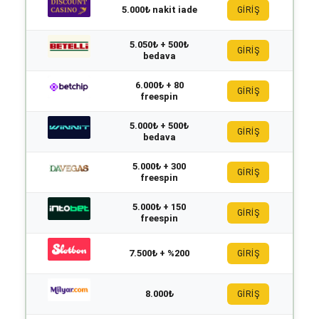
5.000₺ nakit iade
GİRİŞ
5.050₺ + 500₺
GİRİŞ
bedava
6.000₺ + 80
GİRİŞ
freespin
5.000₺ + 500₺
GİRİŞ
bedava
5.000₺ + 300
GİRİŞ
freespin
5.000₺ + 150
GİRİŞ
freespin
7.500₺ + %200
GİRİŞ
8.000₺
GİRİŞ