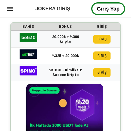
JOKERA GIRIŞ
Giriş Yap
BAHIS
BONUS
GIRIŞ
20.000₺ + %300
GİRİŞ
kripto
%325 + 20.000₺
GİRİŞ
2KUSD - Kimliksiz
GİRİŞ
Sadece Kripto