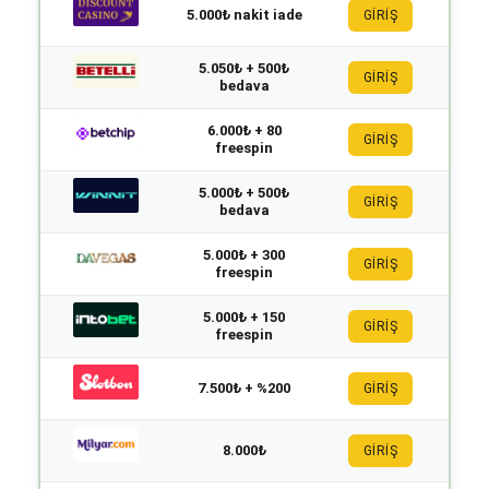
5.000₺ nakit iade
GİRİŞ
5.050₺ + 500₺
GİRİŞ
bedava
6.000₺ + 80
GİRİŞ
freespin
5.000₺ + 500₺
GİRİŞ
bedava
5.000₺ + 300
GİRİŞ
freespin
5.000₺ + 150
GİRİŞ
freespin
7.500₺ + %200
GİRİŞ
8.000₺
GİRİŞ