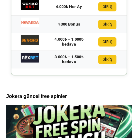
4.000₺ Her Ay
GİRİŞ
%300 Bonus
GİRİŞ
4.000₺ + 1.000₺
GİRİŞ
bedava
3.000₺ + 1.500₺
GİRİŞ
bedava
Jokera güncel free spinler