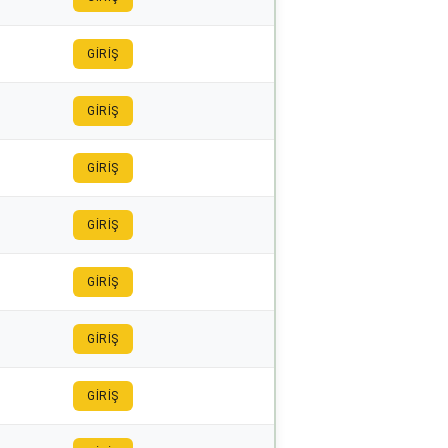
GİRİŞ
GİRİŞ
GİRİŞ
GİRİŞ
GİRİŞ
GİRİŞ
GİRİŞ