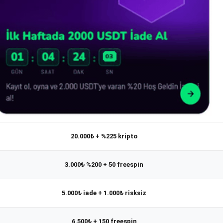
20.000₺ + %225 kripto
3.000₺ %200 + 50 freespin
5.000₺ iade + 1.000₺ risksiz
6.500₺ + 150 freespin