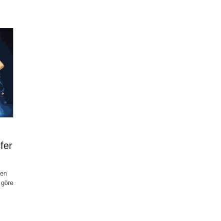
fer
ken
 göre