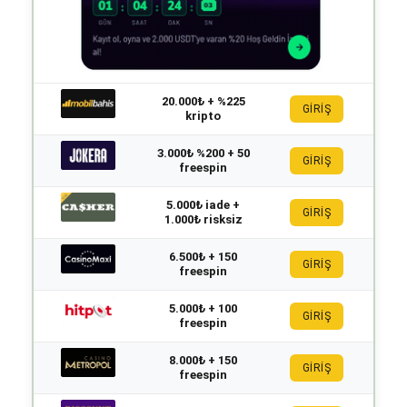
20.000₺ + %225
GİRİŞ
kripto
3.000₺ %200 + 50
GİRİŞ
freespin
5.000₺ iade +
GİRİŞ
1.000₺ risksiz
6.500₺ + 150
GİRİŞ
freespin
5.000₺ + 100
GİRİŞ
freespin
8.000₺ + 150
GİRİŞ
freespin