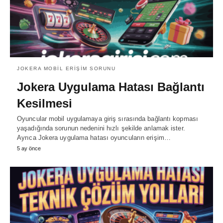
JOKERA MOBIL ERIŞIM SORUNU
Jokera Uygulama Hatası Bağlantı
Kesilmesi
Oyuncular mobil uygulamaya giriş sırasında bağlantı kopması
yaşadığında sorunun nedenini hızlı şekilde anlamak ister.
Ayrıca Jokera uygulama hatası oyuncuların erişim…
5 ay önce