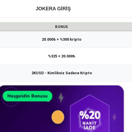
JOKERA GIRIŞ
BONUS
20.000₺ + %300 kripto
%325 + 20.000₺
2KUSD - Kimliksiz Sadece Kripto