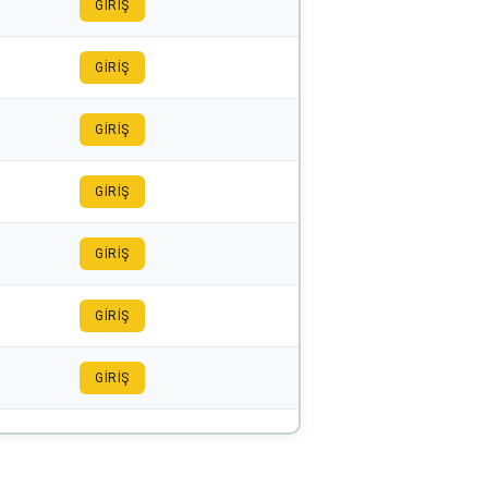
GİRİŞ
GİRİŞ
GİRİŞ
GİRİŞ
GİRİŞ
GİRİŞ
GİRİŞ