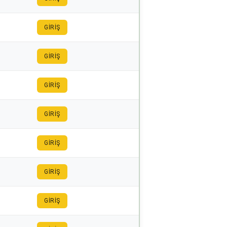
GİRİŞ
GİRİŞ
GİRİŞ
GİRİŞ
GİRİŞ
GİRİŞ
GİRİŞ