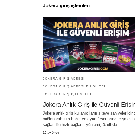
Jokera giriş işlemleri
JOKERA GIRIŞ ADRESI
JOKERA GIRIŞ ADRESI BILGILERI
JOKERA GIRIŞ IŞLEMLERI
Jokera Anlık Giriş ile Güvenli Eriş
Jokera anlık giriş kullanıcıların siteye saniyeler için
bağlanarak tüm bahis ve oyun fırsatlarına erişmesin
sağlar. Bu hızlı bağlantı yöntemi, özellikle…
10 ay önce