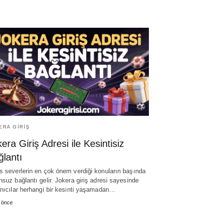
ERA GIRIŞ
era Giriş Adresi ile Kesintisiz
lantı
s severlerin en çok önem verdiği konuların başında
nsuz bağlantı gelir. Jokera giriş adresi sayesinde
anıcılar herhangi bir kesinti yaşamadan…
 önce