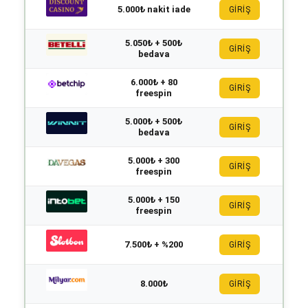
5.000₺ nakit iade
GİRİŞ
5.050₺ + 500₺
GİRİŞ
bedava
6.000₺ + 80
GİRİŞ
freespin
5.000₺ + 500₺
GİRİŞ
bedava
5.000₺ + 300
GİRİŞ
freespin
5.000₺ + 150
GİRİŞ
freespin
7.500₺ + %200
GİRİŞ
8.000₺
GİRİŞ