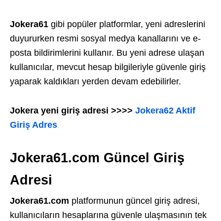
Jokera61
gibi popüler platformlar, yeni adreslerini
duyururken resmi sosyal medya kanallarını ve e-
posta bildirimlerini kullanır. Bu yeni adrese ulaşan
kullanıcılar, mevcut hesap bilgileriyle güvenle giriş
yaparak kaldıkları yerden devam edebilirler.
Jokera yeni giriş adresi >>>>
Jokera62 Aktif
Giriş Adres
Jokera61.com Güncel Giriş
Adresi
Jokera61.com
platformunun güncel giriş adresi,
kullanıcıların hesaplarına güvenle ulaşmasının tek