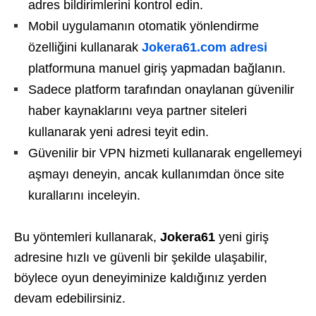
adres bildirimlerini kontrol edin.
Mobil uygulamanın otomatik yönlendirme
özelliğini kullanarak
Jokera61.com adresi
platformuna manuel giriş yapmadan bağlanın.
Sadece platform tarafından onaylanan güvenilir
haber kaynaklarını veya partner siteleri
kullanarak yeni adresi teyit edin.
Güvenilir bir VPN hizmeti kullanarak engellemeyi
aşmayı deneyin, ancak kullanımdan önce site
kurallarını inceleyin.
Bu yöntemleri kullanarak,
Jokera61
yeni giriş
adresine hızlı ve güvenli bir şekilde ulaşabilir,
böylece oyun deneyiminize kaldığınız yerden
devam edebilirsiniz.