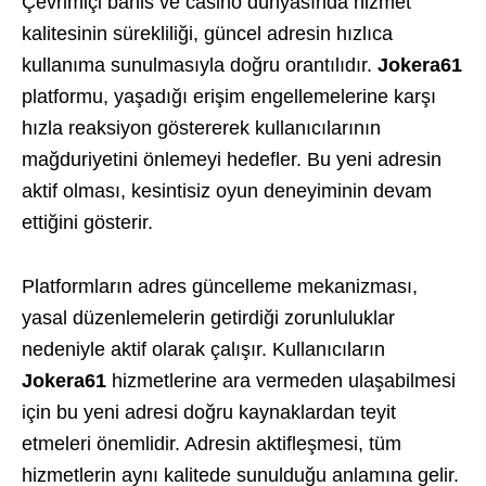
Çevrimiçi bahis ve casino dünyasında hizmet
kalitesinin sürekliliği, güncel adresin hızlıca
kullanıma sunulmasıyla doğru orantılıdır.
Jokera61
platformu, yaşadığı erişim engellemelerine karşı
hızla reaksiyon göstererek kullanıcılarının
mağduriyetini önlemeyi hedefler. Bu yeni adresin
aktif olması, kesintisiz oyun deneyiminin devam
ettiğini gösterir.
Platformların adres güncelleme mekanizması,
yasal düzenlemelerin getirdiği zorunluluklar
nedeniyle aktif olarak çalışır. Kullanıcıların
Jokera61
hizmetlerine ara vermeden ulaşabilmesi
için bu yeni adresi doğru kaynaklardan teyit
etmeleri önemlidir. Adresin aktifleşmesi, tüm
hizmetlerin aynı kalitede sunulduğu anlamına gelir.