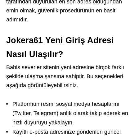
tarafından duyurulan en son adres olduğundan
emin olmak, güvenlik prosedürünün en basit
adımıdır.
Jokera61 Yeni Giriş Adresi
Nasıl Ulaşılır?
Bahis severler sitenin yeni adresine birçok farklı
şekilde ulaşma şansına sahiptir. Bu seçenekleri
aşağıda görüntüleyebilirsiniz.
Platformun resmi sosyal medya hesaplarını
(Twitter, Telegram) anlık olarak takip ederek en
hızlı duyuruyu yakalayın.
Kayıtlı e-posta adresinize gönderilen güncel