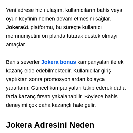
Yeni adrese hızlı ulaşım, kullanıcıların bahis veya
oyun keyfinin hemen devam etmesini sağlar.
Jokera61
platformu, bu süreçte kullanıcı
memnuniyetini ön planda tutarak destek olmayı
amaçlar.
Bahis severler
Jokera bonus
kampanyaları ile ek
kazanç elde edebilmektedir. Kullanıcılar giriş
yaptıktan sonra promosyonlardan kolayca
yararlanır. Güncel kampanyaları takip ederek daha
fazla kazanç fırsatı yakalanabilir. Böylece bahis
deneyimi çok daha kazançlı hale gelir.
Jokera Adresini Neden