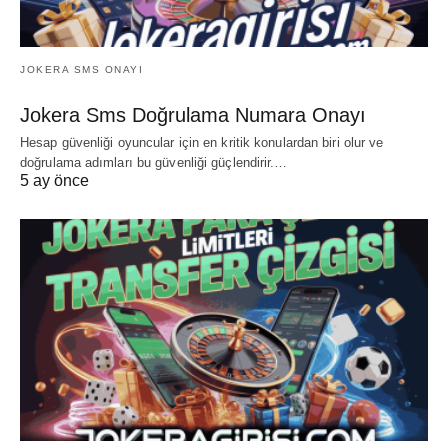
JOKERA SMS ONAYI
Jokera Sms Doğrulama Numara Onayı
Hesap güvenliği oyuncular için en kritik konulardan biri olur ve
doğrulama adımları bu güvenliği güçlendirir.…
5 ay önce