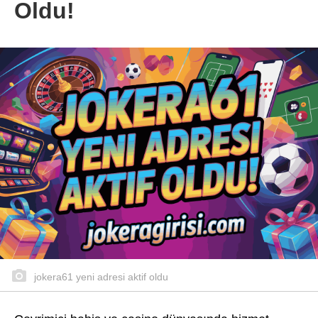
Oldu!
jokera61 yeni adresi aktif oldu