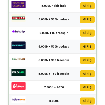
5.000₺ nakit iade
GİRİŞ
5.050₺ + 500₺ bedava
GİRİŞ
6.000₺ + 80 freespin
GİRİŞ
5.000₺ + 500₺ bedava
GİRİŞ
5.000₺ + 300 freespin
GİRİŞ
5.000₺ + 150 freespin
GİRİŞ
7.500₺ + %200
GİRİŞ
8.000₺
GİRİŞ