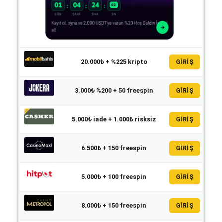
20.000₺ + %225 kripto
GİRİŞ
3.000₺ %200 + 50 freespin
GİRİŞ
5.000₺ iade + 1.000₺ risksiz
GİRİŞ
6.500₺ + 150 freespin
GİRİŞ
5.000₺ + 100 freespin
GİRİŞ
8.000₺ + 150 freespin
GİRİŞ