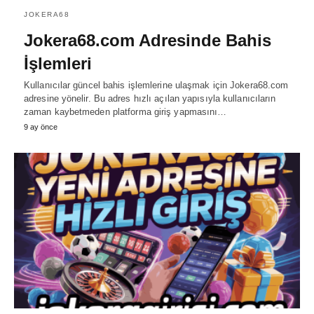
JOKERA68
Jokera68.com Adresinde Bahis
İşlemleri
Kullanıcılar güncel bahis işlemlerine ulaşmak için Jokera68.com
adresine yönelir. Bu adres hızlı açılan yapısıyla kullanıcıların
zaman kaybetmeden platforma giriş yapmasını…
9 ay önce