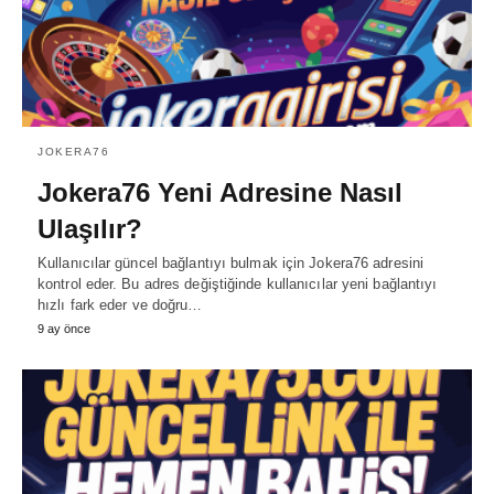
JOKERA76
Jokera76 Yeni Adresine Nasıl
Ulaşılır?
Kullanıcılar güncel bağlantıyı bulmak için Jokera76 adresini
kontrol eder. Bu adres değiştiğinde kullanıcılar yeni bağlantıyı
hızlı fark eder ve doğru…
9 ay önce